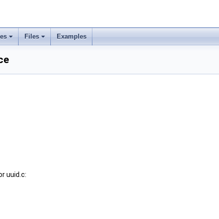
ses
Files
Examples
ce
r uuid.c: