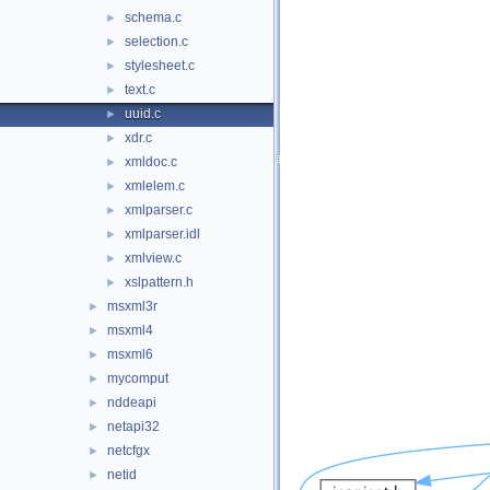
schema.c
►
selection.c
►
stylesheet.c
►
text.c
►
uuid.c
►
xdr.c
►
xmldoc.c
►
xmlelem.c
►
xmlparser.c
►
xmlparser.idl
►
xmlview.c
►
xslpattern.h
►
msxml3r
►
msxml4
►
msxml6
►
mycomput
►
nddeapi
►
netapi32
►
netcfgx
►
netid
►