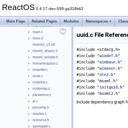
domimpl.c
►
ReactOS
element.c
►
0.4.17-dev-599-ga318b62
entityref.c
►
factory.c
►
Main Page
Related Pages
Modules
Namespaces
Clas
httprequest.c
►
main.c
►
uuid.c File Referen
msvc.h
►
msxml3_v1.idl
#include <stdarg.h>
msxml_dispex.h
►
#include "
windef.h
"
msxml_private.h
►
#include "
winbase.h
"
mxnamespace.c
►
#include "
winuser.h
"
mxwriter.c
►
#include "
ole2.h
"
node.c
►
#include "msxml.h"
nodelist.c
►
#include "
initguid.h
"
nodemap.c
►
#include "msxml2.h"
parseerror.c
►
pi.c
►
Include dependency graph fo
precomp.h
►
reactos.c
►
resource.h
►
saxreader.c
►