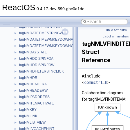
tagNMDATETIMEFORMATA
►
ReactOS
tagNMDATETIMEFORMATQUERYA
►
0.4.17-dev-590-gbc0a1de
tagNMDATETIMEFORMATQUERYW
►
Toggle main menu visibility
tagNMDATETIMEFORMATW
►
tagNMDATETIMESTRINGA
►
Public Attributes
|
tagNMDATETIMESTRINGW
►
List of all members
tagNMDATETIMEWMKEYDOWNA
►
tagNMLVFINDIT
tagNMDATETIMEWMKEYDOWNW
►
Struct
tagNMDAYSTATE
►
tagNMHDDISPINFOA
Reference
►
tagNMHDDISPINFOW
►
tagNMHDFILTERBTNCLICK
►
#include
tagNMHDR
►
<
commctrl.h
>
tagNMHEADERA
►
tagNMHEADERW
►
Collaboration diagram
tagNMIPADDRESS
►
for tagNMLVFINDITEMA:
tagNMITEMACTIVATE
►
tagNMKEY
►
tagNMLINK
►
tagNMLISTVIEW
►
tagNMLVCACHEHINT
►