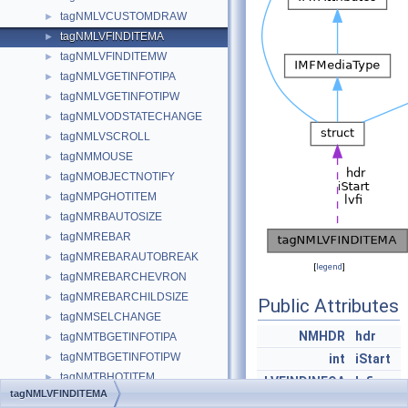
tagNMLVCUSTOMDRAW
►
tagNMLVFINDITEMA
►
tagNMLVFINDITEMW
►
tagNMLVGETINFOTIPA
►
tagNMLVGETINFOTIPW
►
tagNMLVODSTATECHANGE
►
tagNMLVSCROLL
►
tagNMMOUSE
►
tagNMOBJECTNOTIFY
►
tagNMPGHOTITEM
►
tagNMRBAUTOSIZE
►
tagNMREBAR
►
tagNMREBARAUTOBREAK
►
[
legend
]
tagNMREBARCHEVRON
►
tagNMREBARCHILDSIZE
►
Public Attributes
tagNMSELCHANGE
►
NMHDR
hdr
tagNMTBGETINFOTIPA
►
tagNMTBGETINFOTIPW
►
int
iStart
tagNMTBHOTITEM
►
LVFINDINFOA
lvfi
tagNMLVFINDITEMA
tagNMTBRESTORE
►