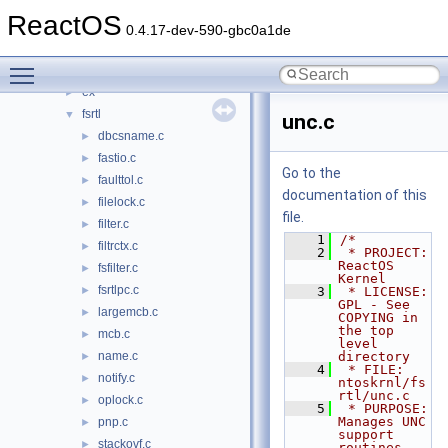
cache
►
ReactOS
cc
►
0.4.17-dev-590-gbc0a1de
config
►
Toggle main menu visibility
dbgk
►
ex
►
fsrtl
▼
unc.c
dbcsname.c
►
fastio.c
►
Go to the
faulttol.c
►
documentation of this
filelock.c
►
file.
filter.c
►
    1
/*
filtrctx.c
►
    2
 * PROJECT:         
ReactOS 
fsfilter.c
►
Kernel
fsrtlpc.c
►
    3
 * LICENSE:         
GPL - See 
largemcb.c
►
COPYING in 
the top 
mcb.c
►
level 
name.c
directory
►
    4
 * FILE:            
notify.c
►
ntoskrnl/fs
rtl/unc.c
oplock.c
►
    5
 * PURPOSE:         
Manages UNC 
pnp.c
►
support 
stackovf.c
►
routines 