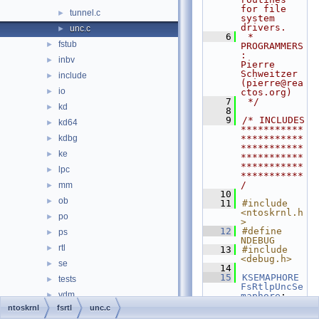
for file 
tunnel.c
►
system 
drivers.
unc.c
►
    6
 * 
fstub
►
PROGRAMMERS
:     
inbv
►
Pierre 
Schweitzer 
include
►
(pierre@rea
io
►
ctos.org)
    7
 */
kd
►
    8
    9
/* INCLUDES 
kd64
►
***********
kdbg
***********
►
***********
ke
►
***********
***********
lpc
►
***********
/
mm
►
   10
ob
►
   11
#include 
<ntoskrnl.h
po
►
>
   12
#define 
ps
►
NDEBUG
rtl
►
   13
#include 
<debug.h>
se
►
   14
   15
KSEMAPHORE
tests
►
FsRtlpUncSe
vdm
►
maphore
;
   16
ntoskrnl
fsrtl
unc.c
vf
►
   17
ULONG