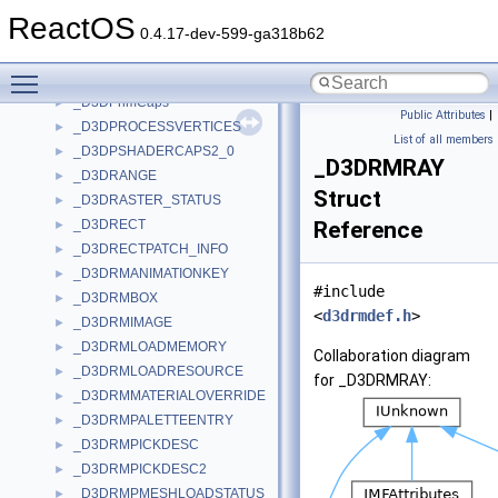
_D3DPICKRECORD
►
ReactOS
_D3DPOINT
►
0.4.17-dev-599-ga318b62
_D3DPRESENT_PARAMETERS_
►
Toggle main menu visibility
_D3DPRESENTSTATS
►
_D3DPrimCaps
►
Public Attributes
|
_D3DPROCESSVERTICES
►
List of all members
_D3DPSHADERCAPS2_0
►
_D3DRMRAY
_D3DRANGE
►
Struct
_D3DRASTER_STATUS
►
_D3DRECT
Reference
►
_D3DRECTPATCH_INFO
►
_D3DRMANIMATIONKEY
►
#include
_D3DRMBOX
►
<
d3drmdef.h
>
_D3DRMIMAGE
►
_D3DRMLOADMEMORY
►
Collaboration diagram
_D3DRMLOADRESOURCE
►
for _D3DRMRAY:
_D3DRMMATERIALOVERRIDE
►
_D3DRMPALETTEENTRY
►
_D3DRMPICKDESC
►
_D3DRMPICKDESC2
►
_D3DRMPMESHLOADSTATUS
►