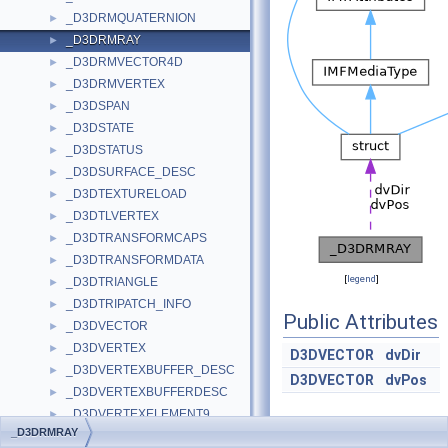
_D3DRMQUATERNION
►
_D3DRMRAY
►
_D3DRMVECTOR4D
►
_D3DRMVERTEX
►
_D3DSPAN
►
_D3DSTATE
►
_D3DSTATUS
►
_D3DSURFACE_DESC
►
_D3DTEXTURELOAD
►
_D3DTLVERTEX
►
_D3DTRANSFORMCAPS
►
_D3DTRANSFORMDATA
►
[
legend
]
_D3DTRIANGLE
►
_D3DTRIPATCH_INFO
►
Public Attributes
_D3DVECTOR
►
_D3DVERTEX
►
D3DVECTOR
dvDir
_D3DVERTEXBUFFER_DESC
►
D3DVECTOR
dvPos
_D3DVERTEXBUFFERDESC
►
_D3DVERTEXELEMENT9
►
_D3DRMRAY
_D3DVIEWPORT
►