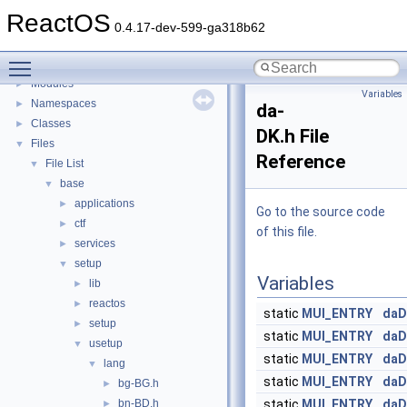
BSD License
ReactOS
General Information
►
0.4.17-dev-599-ga318b62
Todo List
Toggle main menu visibility
Deprecated List
Modules
►
Variables
Namespaces
►
da-
Classes
►
DK.h File
Files
▼
Reference
File List
▼
base
▼
applications
►
Go to the source code
ctf
►
of this file.
services
►
setup
▼
Variables
lib
►
reactos
►
static
MUI_ENTRY
daD
setup
►
static
MUI_ENTRY
daD
usetup
▼
static
MUI_ENTRY
daD
lang
▼
static
MUI_ENTRY
daD
bg-BG.h
►
bn-BD.h
static
MUI_ENTRY
daD
►