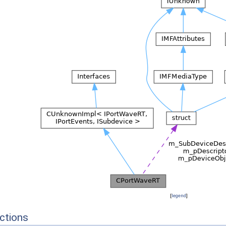
[
legend
]
ctions