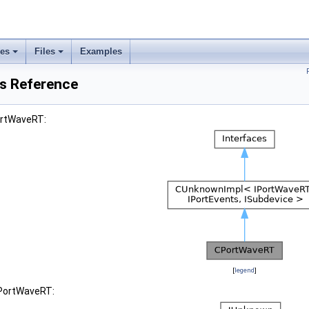
ses
Files
Examples
s Reference
ortWaveRT:
[
legend
]
CPortWaveRT: