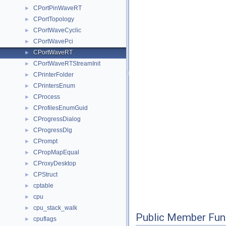
CPortPinWaveRT
►
CPortTopology
►
CPortWaveCyclic
►
CPortWavePci
►
CPortWaveRT
►
CPortWaveRTStreamInit
►
CPrinterFolder
►
CPrintersEnum
►
CProcess
►
CProfilesEnumGuid
►
CProgressDialog
►
CProgressDlg
►
CPrompt
►
CPropMapEqual
►
CProxyDesktop
►
CPStruct
►
cptable
►
cpu
►
cpu_stack_walk
►
Public Member Fun
cpuflags
►