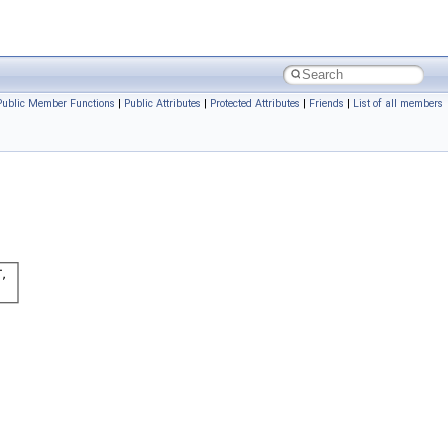
Public Member Functions
|
Public Attributes
|
Protected Attributes
|
Friends
|
List of all members