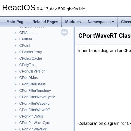
CPeerHandler
ReactOS
CPin
►
0.4.17-dev-590-gbc0a1de
cpinfo_test_data
►
CPipe
►
Main Page
Related Pages
Modules
Namespaces
Clas
CPipedProcess
►
CPlApplet
►
CPortWaveRT Clas
CPlItem
►
CPoint
►
Inheritance diagram for CP
CPointerArray
►
CPolicyCache
►
CPolyText
►
CPortClsVersion
►
CPortDMus
►
CPortFilterDMus
►
CPortFilterTopology
►
CPortFilterWaveCyclic
►
CPortFilterWavePci
►
CPortFilterWaveRT
►
CPortPinDMus
►
CPortPinWaveCyclic
►
Collaboration diagram for 
CPortPinWavePci
►