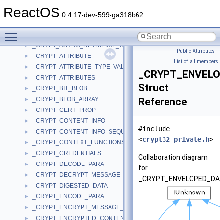
_CRT_FLOAT
►
ReactOS
_CrtMemBlockHeader
►
0.4.17-dev-599-ga318b62
_CrtMemState
►
Toggle main menu visibility
_CRYPT_ALGORITHM_IDENTIFIER
►
_CRYPT_ASYNC_RETRIEVAL_COMPLETION
►
Public Attributes
|
_CRYPT_ATTRIBUTE
►
List of all members
_CRYPT_ATTRIBUTE_TYPE_VALUE
►
_CRYPT_ENVELO
_CRYPT_ATTRIBUTES
►
Struct
_CRYPT_BIT_BLOB
►
_CRYPT_BLOB_ARRAY
Reference
►
_CRYPT_CERT_PROP
►
_CRYPT_CONTENT_INFO
►
#include
_CRYPT_CONTENT_INFO_SEQUENCE_OF_ANY
►
<
crypt32_private.h
>
_CRYPT_CONTEXT_FUNCTIONS
►
_CRYPT_CREDENTIALS
►
Collaboration diagram
_CRYPT_DECODE_PARA
►
for
_CRYPT_DECRYPT_MESSAGE_PARA
►
_CRYPT_ENVELOPED_DA
_CRYPT_DIGESTED_DATA
►
_CRYPT_ENCODE_PARA
►
_CRYPT_ENCRYPT_MESSAGE_PARA
►
_CRYPT_ENCRYPTED_CONTENT_INFO
►