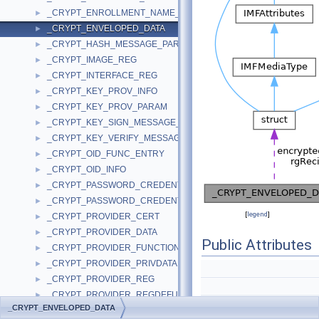
_CRYPT_ENROLLMENT_NAME_VALUE_PAIR
►
_CRYPT_ENVELOPED_DATA
►
_CRYPT_HASH_MESSAGE_PARA
►
_CRYPT_IMAGE_REG
►
_CRYPT_INTERFACE_REG
►
_CRYPT_KEY_PROV_INFO
►
_CRYPT_KEY_PROV_PARAM
►
_CRYPT_KEY_SIGN_MESSAGE_PARA
►
_CRYPT_KEY_VERIFY_MESSAGE_PARA
►
_CRYPT_OID_FUNC_ENTRY
►
_CRYPT_OID_INFO
►
_CRYPT_PASSWORD_CREDENTIALSA
►
_CRYPT_PASSWORD_CREDENTIALSW
►
[
legend
]
_CRYPT_PROVIDER_CERT
►
_CRYPT_PROVIDER_DATA
►
Public Attributes
_CRYPT_PROVIDER_FUNCTIONS
►
_CRYPT_PROVIDER_PRIVDATA
►
_CRYPT_PROVIDER_REG
►
_CRYPT_PROVIDER_REGDEFUSAGE
►
PCMSG_KEY_TRANS_RE
_CRYPT_ENVELOPED_DATA
_CRYPT_PROVIDER_SGNR
►