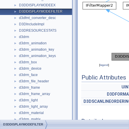
D3DDISPLAYMODEEX
►
D3DDISPLAYMODEFILTER
►
d3dfmt_converter_desc
►
D3DIncludeImpl
►
D3DRESOURCESTATS
►
d3drm
►
d3drm_animation
►
d3drm_animation_key
►
d3drm_animation_keys
►
d3drm_box
►
[
legend
]
d3drm_device
►
d3drm_face
►
Public Attributes
d3drm_file_header
►
UIN
d3drm_frame
►
d3drm_frame_array
D3DFORMA
►
d3drm_light
►
D3DSCANLINEORDERIN
d3drm_light_array
►
d3drm_material
►
d3drm_matrix
►
Detailed
D3DDISPLAYMODEFILTER
d3drm_mesh
►
Description