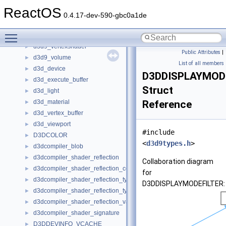
d3d9_swapchain
►
ReactOS
d3d9_texture
►
0.4.17-dev-590-gbc0a1de
d3d9_vertex_declaration
►
Toggle main menu visibility
d3d9_vertexbuffer
►
d3d9_vertexshader
►
Public Attributes
|
d3d9_volume
►
List of all members
d3d_device
►
D3DDISPLAYMOD
d3d_execute_buffer
►
Struct
d3d_light
►
d3d_material
Reference
►
d3d_vertex_buffer
►
d3d_viewport
►
#include
D3DCOLOR
►
<
d3d9types.h
>
d3dcompiler_blob
►
d3dcompiler_shader_reflection
►
Collaboration diagram
d3dcompiler_shader_reflection_constant_buffer
►
for
d3dcompiler_shader_reflection_type
►
D3DDISPLAYMODEFILTER:
d3dcompiler_shader_reflection_type_member
►
d3dcompiler_shader_reflection_variable
►
d3dcompiler_shader_signature
►
D3DDEVINFO_VCACHE
►