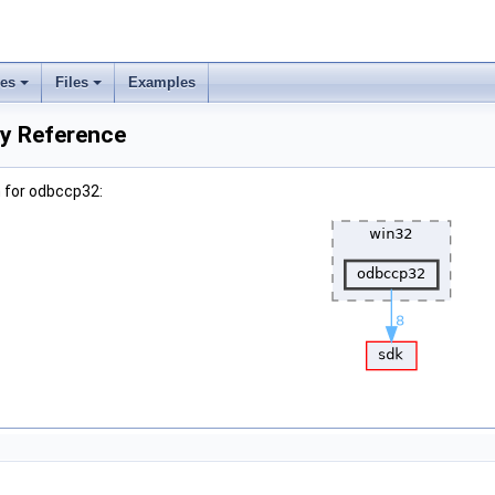
ses
Files
Examples
y Reference
 for odbccp32: