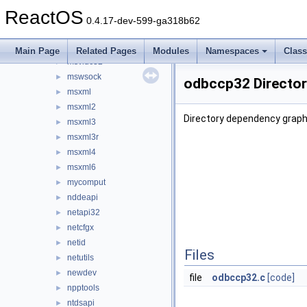
msvcrt
►
ReactOS
msvcrt20
►
0.4.17-dev-599-ga318b62
msvcrt40
►
msvfw32
►
Main Page
Related Pages
Modules
Namespaces
Clas
msvidc32
►
mswsock
►
odbccp32 Director
msxml
►
msxml2
►
Directory dependency graph
msxml3
►
msxml3r
►
msxml4
►
msxml6
►
mycomput
►
nddeapi
►
netapi32
►
netcfgx
►
netid
►
Files
netutils
►
newdev
►
file
odbccp32.c
[code]
npptools
►
ntdsapi
►