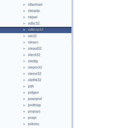
ntlanman
►
ntmarta
►
objsel
►
odbc32
►
odbccp32
►
ole32
►
oleacc
►
oleaut32
►
olecli32
►
oledlg
►
olepro32
►
olesvr32
►
olethk32
►
pdh
►
pidgen
►
powrprof
►
profmap
►
propsys
►
psapi
►
pstorec
►