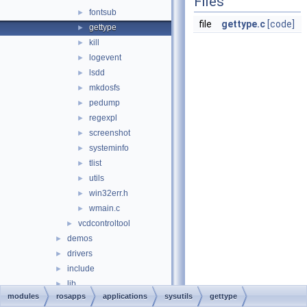
Files
fontsub
►
file
gettype.c
[code]
gettype
►
kill
►
logevent
►
lsdd
►
mkdosfs
►
pedump
►
regexpl
►
screenshot
►
systeminfo
►
tlist
►
utils
►
win32err.h
►
wmain.c
►
vcdcontroltool
►
demos
►
drivers
►
include
►
lib
►
modules
rosapps
applications
sysutils
gettype
nukecamp
►