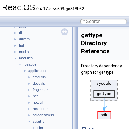
Classes
►
ReactOS
Files
▼
0.4.17-dev-599-ga318b62
File List
▼
Toggle main menu visibility
base
►
boot
►
dll
►
gettype
drivers
►
Directory
hal
►
Reference
media
►
modules
▼
rosapps
▼
Directory dependency
applications
▼
graph for gettype:
cmdutils
►
devutils
►
fraginator
►
net
►
notevil
►
rosinternals
►
screensavers
►
sysutils
▼
ctm
►