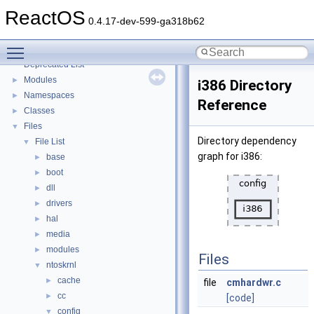
Implementation Notes
ReactOS
BSD License
0.4.17-dev-599-ga318b62
General Information
►
Toggle main menu visibility
Todo List
Deprecated List
Modules
►
i386 Directory
Namespaces
►
Reference
Classes
►
Files
▼
Directory dependency
File List
▼
graph for i386:
base
►
boot
►
dll
►
drivers
►
hal
►
media
►
modules
►
Files
ntoskrnl
▼
cache
►
file
cmhardwr.c
cc
►
[code]
config
▼