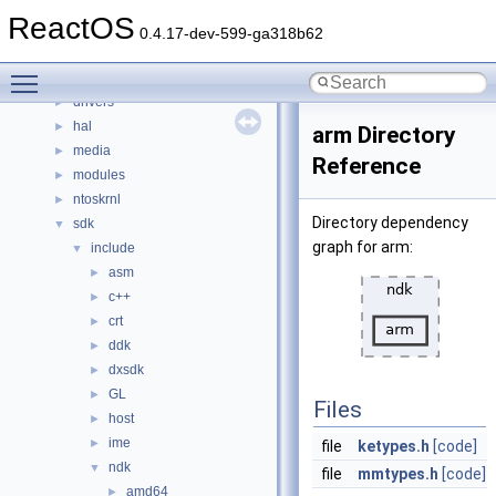
File List
▼
ReactOS
base
►
0.4.17-dev-599-ga318b62
boot
►
Toggle main menu visibility
dll
►
drivers
►
hal
►
arm Directory
media
►
Reference
modules
►
ntoskrnl
►
Directory dependency
sdk
▼
graph for arm:
include
▼
asm
►
c++
►
crt
►
ddk
►
dxsdk
►
GL
►
Files
host
►
ime
►
file
ketypes.h
[code]
ndk
▼
file
mmtypes.h
[code]
amd64
►