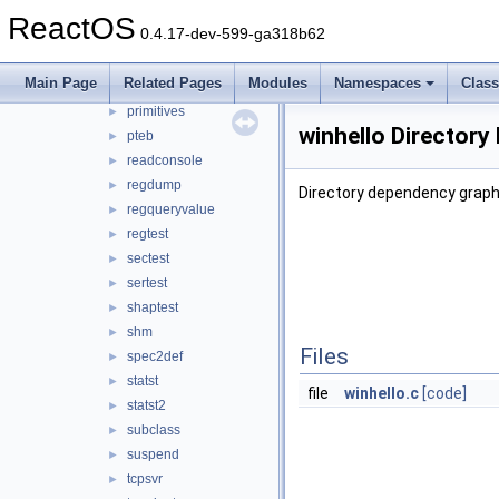
p_dup_handle
►
ReactOS
0.4.17-dev-599-ga318b62
parttest
►
polytest
►
Main Page
Related Pages
Modules
Namespaces
Clas
popupmenu
►
primitives
►
winhello Directory
pteb
►
readconsole
►
regdump
►
Directory dependency graph 
regqueryvalue
►
regtest
►
sectest
►
sertest
►
shaptest
►
shm
►
Files
spec2def
►
statst
►
file
winhello.c
[code]
statst2
►
subclass
►
suspend
►
tcpsvr
►