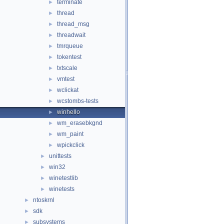
terminate
►
thread
►
thread_msg
►
threadwait
►
tmrqueue
►
tokentest
►
txtscale
►
vmtest
►
wclickat
►
wcstombs-tests
►
winhello
►
wm_erasebkgnd
►
wm_paint
►
wpickclick
►
unittests
►
win32
►
winetestlib
►
winetests
►
ntoskrnl
►
sdk
►
subsystems
►