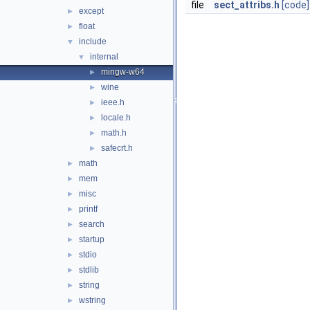
file
sect_attribs.h
[code]
except
►
float
►
include
▼
internal
▼
mingw-w64
►
wine
►
ieee.h
►
locale.h
►
math.h
►
safecrt.h
►
math
►
mem
►
misc
►
printf
►
search
►
startup
►
stdio
►
stdlib
►
string
►
wstring
►