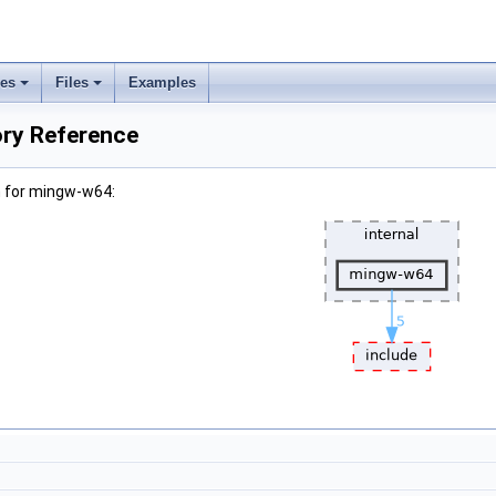
ses
Files
Examples
ry Reference
h for mingw-w64: