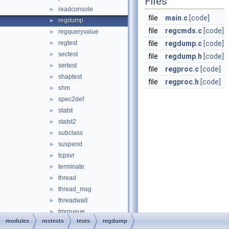
Files
readconsole
►
file
main.c
[code]
regdump
►
file
regcmds.c
[code]
regqueryvalue
►
regtest
file
regdump.c
[code]
►
sectest
►
file
regdump.h
[code]
sertest
►
file
regproc.c
[code]
shaptest
►
file
regproc.h
[code]
shm
►
spec2def
►
statst
►
statst2
►
subclass
►
suspend
►
tcpsvr
►
terminate
►
thread
►
thread_msg
►
threadwait
►
tmrqueue
►
modules
rostests
tests
regdump
tokentest
►