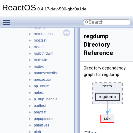
lpctst
►
ReactOS
map_dup_inherit
►
0.4.17-dev-590-gbc0a1de
mdi
►
Toggle main menu visibility
miditest
►
mktime
►
mmixer_test
►
regdump
moztest
►
Directory
mstest
►
Reference
multithrdwin
►
multiwin
►
mutex
►
Directory dependency
nameserverlist
►
graph for regdump:
noexecute
►
np_enum
►
nptest
►
p_dup_handle
►
parttest
►
polytest
►
popupmenu
►
primitives
►
pteb
►