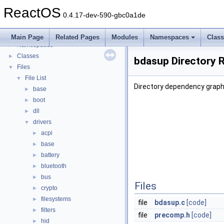
General Information
►
ReactOS
Todo List
0.4.17-dev-590-gbc0a1de
Deprecated List
Modules
►
Main Page
Related Pages
Modules
Namespaces
Clas
Namespaces
►
Classes
►
bdasup Directory 
Files
▼
File List
▼
Directory dependency graph
base
►
boot
►
dll
►
drivers
▼
acpi
►
base
►
battery
►
bluetooth
►
bus
►
Files
crypto
►
filesystems
►
file
bdasup.c
[code]
filters
►
file
precomp.h
[code]
hid
►