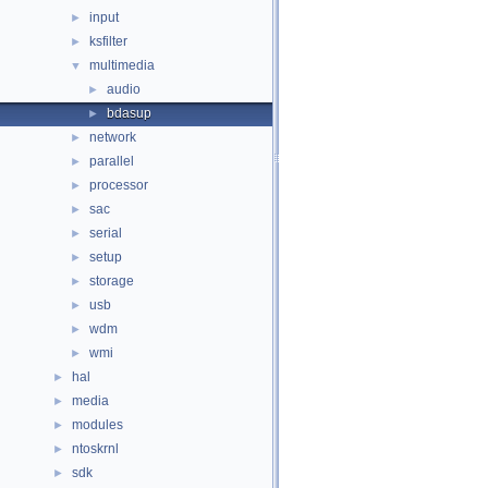
input
►
ksfilter
►
multimedia
▼
audio
►
bdasup
►
network
►
parallel
►
processor
►
sac
►
serial
►
setup
►
storage
►
usb
►
wdm
►
wmi
►
hal
►
media
►
modules
►
ntoskrnl
►
sdk
►