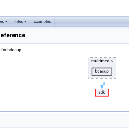
ses
Files
Examples
Reference
 for bdasup: