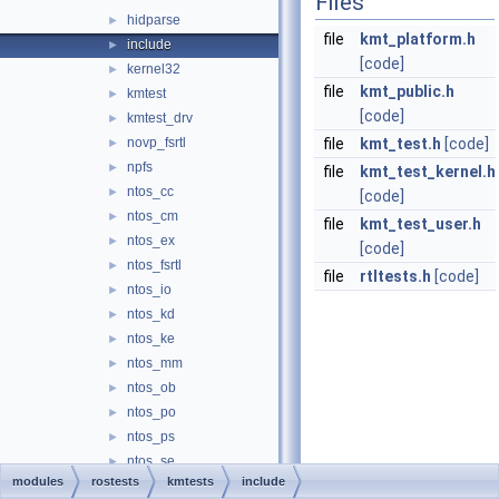
Files
hidparse
►
file
kmt_platform.h
include
►
[code]
kernel32
►
file
kmt_public.h
kmtest
►
[code]
kmtest_drv
►
novp_fsrtl
file
kmt_test.h
[code]
►
npfs
►
file
kmt_test_kernel.h
ntos_cc
►
[code]
ntos_cm
►
file
kmt_test_user.h
ntos_ex
►
[code]
ntos_fsrtl
►
file
rtltests.h
[code]
ntos_io
►
ntos_kd
►
ntos_ke
►
ntos_mm
►
ntos_ob
►
ntos_po
►
ntos_ps
►
ntos_se
►
modules
rostests
kmtests
include
rtl
►