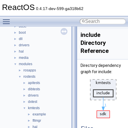
Namespaces
►
ReactOS
Classes
►
0.4.17-dev-599-ga318b62
Files
▼
Toggle main menu visibility
File List
▼
base
►
boot
►
include
dll
►
Directory
drivers
►
Reference
hal
►
media
►
modules
▼
Directory dependency
rosapps
►
graph for include:
rostests
▼
apitests
►
dibtests
►
drivers
►
dxtest
►
kmtests
▼
example
►
fltmgr
►
hal
►