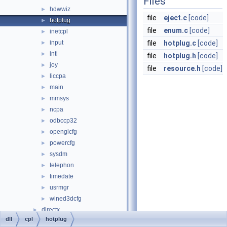
Files
hdwwiz
►
file
eject.c
[code]
hotplug
►
file
enum.c
[code]
inetcpl
►
input
file
hotplug.c
[code]
►
intl
►
file
hotplug.h
[code]
joy
►
file
resource.h
[code]
liccpa
►
main
►
mmsys
►
ncpa
►
odbccp32
►
openglcfg
►
powercfg
►
sysdm
►
telephon
►
timedate
►
usrmgr
►
wined3dcfg
►
directx
►
dll
cpl
hotplug
keyboard
►