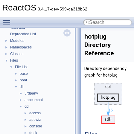
Optimization hints
ReactOS
Implementation Notes
0.4.17-dev-599-ga318b62
BSD License
Toggle main menu visibility
General Information
►
Todo List
Deprecated List
hotplug
Modules
►
Directory
Namespaces
►
Reference
Classes
►
Files
▼
File List
▼
Directory dependency
base
►
graph for hotplug:
boot
►
dll
▼
3rdparty
►
appcompat
►
cpl
▼
access
►
appwiz
►
console
►
desk
►