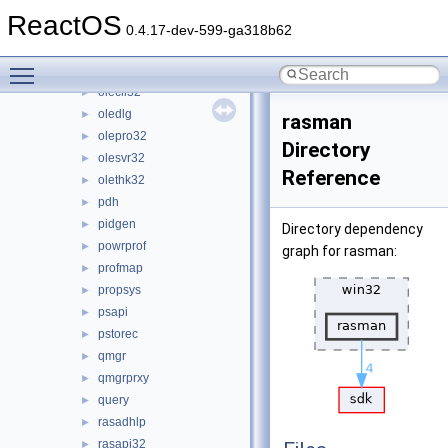
odbccp32
►
ReactOS
ole32
►
0.4.17-dev-599-ga318b62
oleacc
►
Toggle main menu visibility
oleaut32
►
olecli32
►
oledlg
►
rasman
olepro32
►
Directory
olesvr32
►
Reference
olethk32
►
pdh
►
pidgen
►
Directory dependency
powrprof
►
graph for rasman:
profmap
►
propsys
►
psapi
►
pstorec
►
qmgr
►
qmgrprxy
►
query
►
rasadhlp
►
rasapi32
►