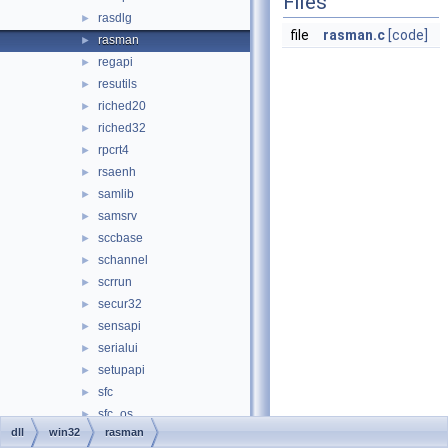
Files
rasdlg
►
file
rasman.c
[code]
rasman
►
regapi
►
resutils
►
riched20
►
riched32
►
rpcrt4
►
rsaenh
►
samlib
►
samsrv
►
sccbase
►
schannel
►
scrrun
►
secur32
►
sensapi
►
serialui
►
setupapi
►
sfc
►
sfc_os
►
dll
win32
rasman
sfcfiles
►