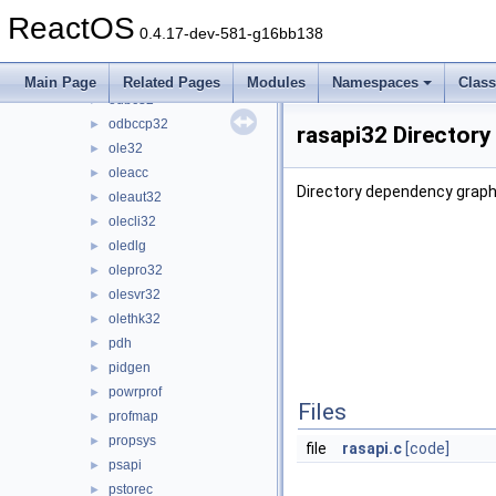
ntdsapi
►
ReactOS
ntlanman
►
0.4.17-dev-581-g16bb138
ntmarta
►
objsel
►
Main Page
Related Pages
Modules
Namespaces
Clas
odbc32
►
odbccp32
►
rasapi32 Directory
ole32
►
oleacc
►
Directory dependency graph 
oleaut32
►
olecli32
►
oledlg
►
olepro32
►
olesvr32
►
olethk32
►
pdh
►
pidgen
►
powrprof
►
Files
profmap
►
propsys
►
file
rasapi.c
[code]
psapi
►
pstorec
►