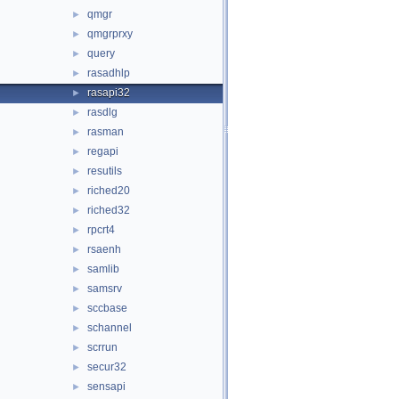
qmgr
►
qmgrprxy
►
query
►
rasadhlp
►
rasapi32
►
rasdlg
►
rasman
►
regapi
►
resutils
►
riched20
►
riched32
►
rpcrt4
►
rsaenh
►
samlib
►
samsrv
►
sccbase
►
schannel
►
scrrun
►
secur32
►
sensapi
►