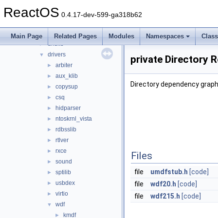
crtheap
►
ReactOS
cryptlib
►
0.4.17-dev-599-ga318b62
delayimp
►
dmilib
►
Main Page
Related Pages
Modules
Namespaces
Clas
dnslib
►
drivers
▼
private Directory 
arbiter
►
aux_klib
►
Directory dependency graph 
copysup
►
csq
►
hidparser
►
ntoskrnl_vista
►
rdbsslib
►
rtlver
►
rxce
►
Files
sound
►
file
umdfstub.h
[code]
sptilib
►
usbdex
►
file
wdf20.h
[code]
virtio
►
file
wdf215.h
[code]
wdf
▼
kmdf
►