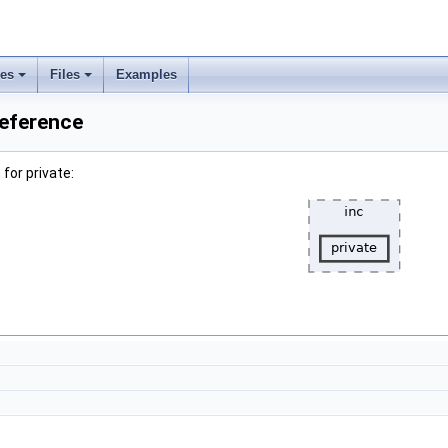
ses
Files
Examples
Reference
for private: