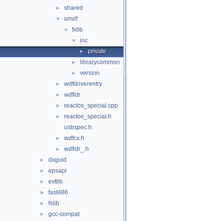
shared
►
umdf
▼
fxlib
▼
inc
▼
private
►
librarycommon
►
version
►
wdfdriverentry
►
wdfldr
►
reactos_special.cpp
►
reactos_special.h
►
usbspec.h
wdfcx.h
►
wdfldr_.h
►
dxguid
►
epsapi
►
evtlib
►
fast486
►
fslib
►
gcc-compat
►