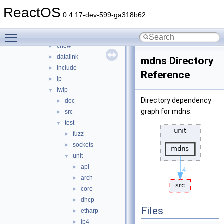
ndis
►
ReactOS
ndisuio
►
0.4.17-dev-599-ga318b62
netio
►
Toggle main menu visibility
tcpip
▼
chew
►
datalink
►
mdns Directory
include
►
Reference
ip
►
lwip
▼
Directory dependency
doc
►
graph for mdns:
src
►
test
▼
fuzz
►
sockets
►
unit
▼
api
►
arch
►
core
►
dhcp
►
Files
etharp
►
ip4
►