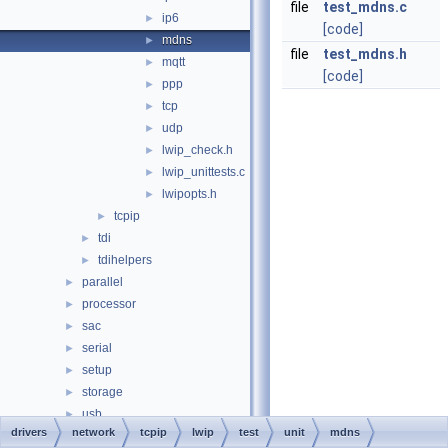
file
test_mdns.c
ip6
►
[code]
mdns
►
file
test_mdns.h
mqtt
►
[code]
ppp
►
tcp
►
udp
►
lwip_check.h
►
lwip_unittests.c
►
lwipopts.h
►
tcpip
►
tdi
►
tdihelpers
►
parallel
►
processor
►
sac
►
serial
►
setup
►
storage
►
usb
►
drivers
network
tcpip
lwip
test
unit
mdns
wdm
►