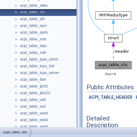
acpi_table_sdev
►
acpi_table_slic
►
acpi_table_slit
►
acpi_table_spcr
►
acpi_table_spmi
►
acpi_table_srat
►
acpi_table_stao
►
acpi_table_svkl
►
acpi_table_tcpa_client
►
acpi_table_tcpa_hdr
►
acpi_table_tcpa_server
►
[
legend
]
acpi_table_tdel
►
Public Attributes
acpi_table_tpm2
►
acpi_table_tpm23
►
ACPI_TABLE_HEADER
acpi_table_uefi
►
acpi_table_viot
►
acpi_table_waet
►
Detailed
acpi_table_wdat
►
Description
acpi_table_wddt
►
acpi_table_slic
acpi_table_wdrt
►