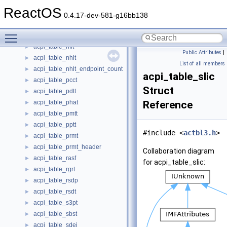
acpi_table_mchi
►
ReactOS
acpi_table_mpst
►
0.4.17-dev-581-g16bb138
acpi_table_msct
►
Toggle main menu visibility
acpi_table_msdm
►
acpi_table_nfit
►
Public Attributes
|
acpi_table_nhlt
►
List of all members
acpi_table_nhlt_endpoint_count
►
acpi_table_slic
acpi_table_pcct
►
Struct
acpi_table_pdtt
►
acpi_table_phat
Reference
►
acpi_table_pmtt
►
acpi_table_pptt
►
#include <
actbl3.h
>
acpi_table_prmt
►
acpi_table_prmt_header
►
Collaboration diagram
acpi_table_rasf
►
for acpi_table_slic:
acpi_table_rgrt
►
acpi_table_rsdp
►
acpi_table_rsdt
►
acpi_table_s3pt
►
acpi_table_sbst
►
acpi_table_sdei
►