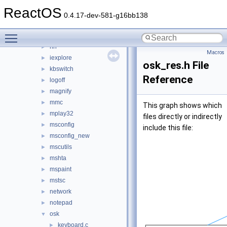
findstr
►
ReactOS
fltmc
►
0.4.17-dev-581-g16bb138
fontview
►
Toggle main menu visibility
games
►
hh
►
Macros
iexplore
►
osk_res.h File
kbswitch
►
Reference
logoff
►
magnify
►
mmc
►
This graph shows which
mplay32
►
files directly or indirectly
msconfig
►
include this file:
msconfig_new
►
mscutils
►
mshta
►
mspaint
►
mstsc
►
network
►
notepad
►
osk
▼
keyboard.c
►