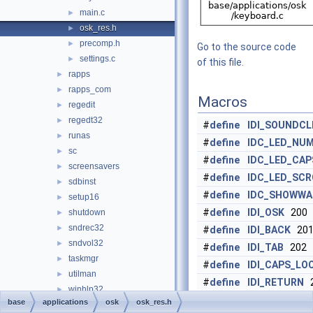
main.c
►
osk_res.h
►
precomp.h
►
Go to the source code
settings.c
►
of this file.
rapps
►
rapps_com
►
Macros
regedit
►
regedt32
►
#
define
IDI_SOUNDCL
runas
►
#
define
IDC_LED_NU
sc
►
#
define
IDC_LED_CAP
screensavers
►
#
define
IDC_LED_SCR
sdbinst
►
#
define
IDC_SHOWWA
setup16
►
#
define
IDI_OSK
200
shutdown
►
sndrec32
►
#
define
IDI_BACK
20
sndvol32
►
#
define
IDI_TAB
202
taskmgr
►
#
define
IDI_CAPS_LO
utilman
►
#
define
IDI_RETURN
2
winhlp32
►
#
define
IDI_SHIFT
20
base
applications
osk
osk_res.h
winver
►