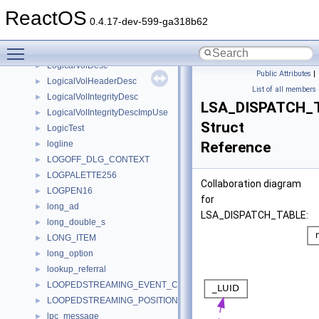
logical_not
►
ReactOS
logical_or
►
0.4.17-dev-599-ga318b62
logical_screen_descriptor
►
Toggle main menu visibility
logical_width_test
►
LogicalVolDesc
►
Public Attributes
|
LogicalVolHeaderDesc
►
List of all members
LogicalVolIntegrityDesc
►
LSA_DISPATCH_
LogicalVolIntegrityDescImpUse
►
Struct
LogicTest
►
logline
Reference
►
LOGOFF_DLG_CONTEXT
►
LOGPALETTE256
►
Collaboration diagram
LOGPEN16
►
for
long_ad
►
LSA_DISPATCH_TABLE:
long_double_s
►
LONG_ITEM
►
long_option
►
lookup_referral
►
LOOPEDSTREAMING_EVENT_CONTEXT
►
LOOPEDSTREAMING_POSITION_EVENT_DATA
►
lpc_message
►