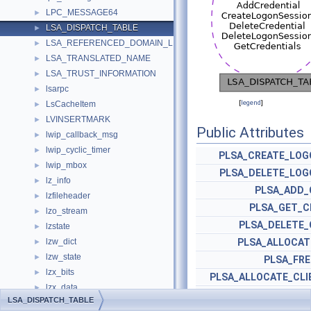
LPC_MESSAGE64
►
LSA_DISPATCH_TABLE
►
LSA_REFERENCED_DOMAIN_LIST
►
LSA_TRANSLATED_NAME
►
LSA_TRUST_INFORMATION
►
lsarpc
►
[
legend
]
LsCacheItem
►
LVINSERTMARK
►
Public Attributes
lwip_callback_msg
►
lwip_cyclic_timer
►
PLSA_CREATE_LOG
lwip_mbox
►
PLSA_DELETE_LOG
lz_info
►
PLSA_ADD_
lzfileheader
►
PLSA_GET_C
lzo_stream
►
PLSA_DELETE_
lzstate
►
lzw_dict
PLSA_ALLOCAT
►
lzw_state
►
PLSA_FRE
lzx_bits
►
PLSA_ALLOCATE_CLI
lzx_data
►
PLSA_FREE_CLI
LSA_DISPATCH_TABLE
lzx_results
►