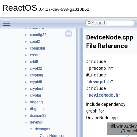
cards
►
ReactOS
clusapi
►
0.4.17-dev-599-ga318b62
combase
►
Toggle main menu visibility
comcat
►
comctl32
►
comdlg32
►
DeviceNode.cpp
coml2
►
File Reference
compstui
►
credui
►
#include
crtdll
►
"precomp.h"
crypt32
►
#include
cryptdlg
►
"
devmgmt.h
"
cryptdll
►
#include
cryptnet
►
"
DeviceNode.h
"
cryptui
►
dbgeng
►
Include dependency
dbghelp
►
graph for
dciman32
►
DeviceNode.cpp:
devmgr
▼
devmgmt
▼
ClassNode.cpp