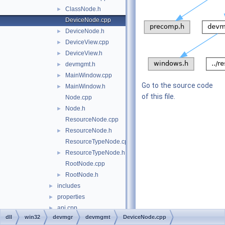
ClassNode.h
►
DeviceNode.cpp
DeviceNode.h
►
DeviceView.cpp
►
DeviceView.h
►
devmgmt.h
►
MainWindow.cpp
►
Go to the source code
MainWindow.h
►
of this file.
Node.cpp
Node.h
►
ResourceNode.cpp
ResourceNode.h
►
ResourceTypeNode.cpp
ResourceTypeNode.h
►
RootNode.cpp
RootNode.h
►
includes
►
properties
►
api.cpp
►
dll
win32
devmgr
devmgmt
DeviceNode.cpp
precomp.h
►