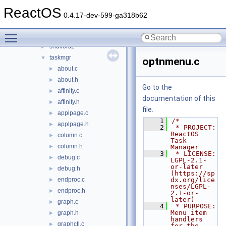
sdbinst
►
ReactOS
setup16
►
0.4.17-dev-599-ga318b62
shutdown
►
Toggle main menu visibility
sndrec32
►
sndvol32
►
taskmgr
▼
optnmenu.c
about.c
►
about.h
►
Go to the
affinity.c
►
documentation of this
affinity.h
►
file.
applpage.c
►
    1
/*
applpage.h
►
    2
 * PROJECT:     
ReactOS 
column.c
►
Task 
column.h
►
Manager
    3
 * LICENSE:     
debug.c
►
LGPL-2.1-
or-later 
debug.h
►
(https://sp
endproc.c
dx.org/lice
►
nses/LGPL-
endproc.h
►
2.1-or-
later)
graph.c
►
    4
 * PURPOSE:     
Menu item 
graph.h
►
handlers 
graphctl.c
►
for the 