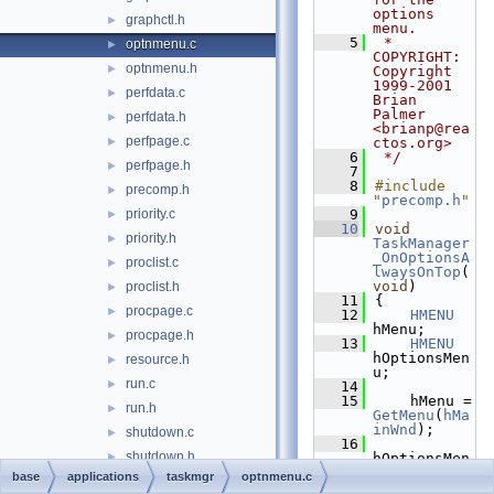
options 
graphctl.h
►
menu.
    5
 * 
optnmenu.c
►
COPYRIGHT:   
optnmenu.h
►
Copyright 
1999-2001 
perfdata.c
►
Brian 
Palmer 
perfdata.h
►
<brianp@rea
perfpage.c
►
ctos.org>
    6
 */
perfpage.h
►
    7
    8
#include 
precomp.h
►
"
precomp.h
"
priority.c
    9
►
   10
void
priority.h
►
TaskManager
_OnOptionsA
proclist.c
►
lwaysOnTop
(
void
)
proclist.h
►
   11
{
procpage.c
►
   12
HMENU
hMenu;
procpage.h
►
   13
HMENU
hOptionsMen
resource.h
►
u;
run.c
►
   14
   15
    hMenu = 
run.h
►
GetMenu
(
hMa
inWnd
);
shutdown.c
►
   16
shutdown.h
►
hOptionsMen
u = 
base
applications
taskmgr
optnmenu.c
taskmgr.c
►
GetSubMenu
(