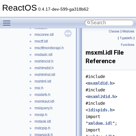
mprapi.h
►
ReactOS
msaatext.idl
►
0.4.17-dev-599-ga318b62
msacm.h
►
Toggle main menu visibility
msacmdlg.h
►
mscat.h
►
Classes
|
Modules
mscoree.idl
►
|
Typedefs
|
msctf.idl
►
Functions
msctfmonitorapi.h
►
msxml.idl File
msdadc.idl
►
Reference
mshtmcid.h
►
mshtmdid.h
►
mshtmhst.idl
►
#include
mshtml.idl
►
<
msxmldid.h
>
msi.h
►
#include
msidefs.h
►
<
msxml2did.h
>
msinkaut.idl
►
#include
msiquery.h
►
<
idispids.h
>
mssip.h
►
import
mstask.idl
►
"
xmldom.idl
";
mstcpip.h
►
import
mswsock.h
►