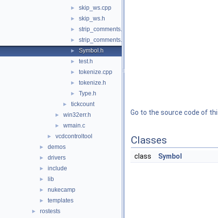
skip_ws.cpp
►
skip_ws.h
►
strip_comments.cpp
►
strip_comments.h
►
Symbol.h
►
test.h
►
tokenize.cpp
►
tokenize.h
►
Type.h
►
tickcount
►
Go to the source code of this
win32err.h
►
wmain.c
►
vcdcontroltool
►
Classes
demos
►
class
Symbol
drivers
►
include
►
lib
►
nukecamp
►
templates
►
rostests
►