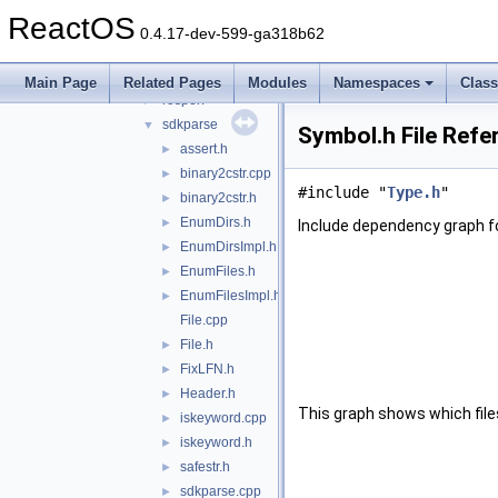
objdir
►
ReactOS
partinfo
►
0.4.17-dev-599-ga318b62
pnpdump
►
ps
►
Main Page
Related Pages
Modules
Namespaces
Clas
rosperf
►
sdkparse
▼
Symbol.h File Refe
assert.h
►
binary2cstr.cpp
►
#include "
Type.h
"
binary2cstr.h
►
EnumDirs.h
►
Include dependency graph f
EnumDirsImpl.h
►
EnumFiles.h
►
EnumFilesImpl.h
►
File.cpp
File.h
►
FixLFN.h
►
Header.h
►
This graph shows which files d
iskeyword.cpp
►
iskeyword.h
►
safestr.h
►
sdkparse.cpp
►