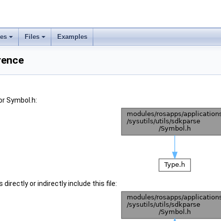
ses
Files
Examples
rence
or Symbol.h:
irectly or indirectly include this file: