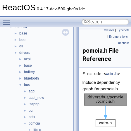
Modules
►
ReactOS
Namespaces
►
0.4.17-dev-590-gbc0a1de
Classes
►
Toggle main menu visibility
Files
▼
File List
▼
Classes
|
Typedefs
base
►
|
Enumerations
|
boot
►
Functions
dll
►
pcmcia.h File
drivers
▼
Reference
acpi
►
base
►
battery
►
#include <
wdm.h
>
bluetooth
►
Include dependency
bus
▼
graph for pcmcia.h:
acpi
►
acpi_new
►
isapnp
►
pci
►
pcix
►
pcmcia
▼
fdo.c
►