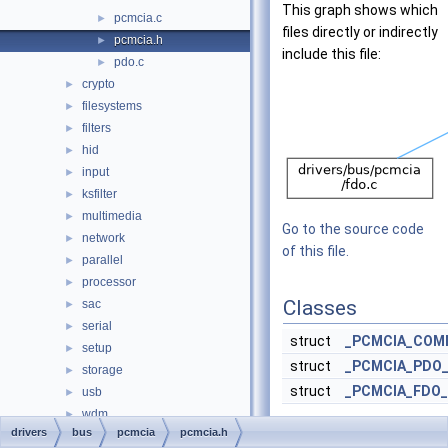
This graph shows which
pcmcia.c
►
files directly or indirectly
pcmcia.h
►
include this file:
pdo.c
►
crypto
►
filesystems
►
filters
►
hid
►
input
►
ksfilter
►
multimedia
►
Go to the source code
network
►
of this file.
parallel
►
processor
►
Classes
sac
►
serial
►
struct
_PCMCIA_COM
setup
►
struct
_PCMCIA_PDO
storage
►
struct
_PCMCIA_FDO
usb
►
wdm
►
Typedefs
drivers
bus
pcmcia
pcmcia.h
wmi
►