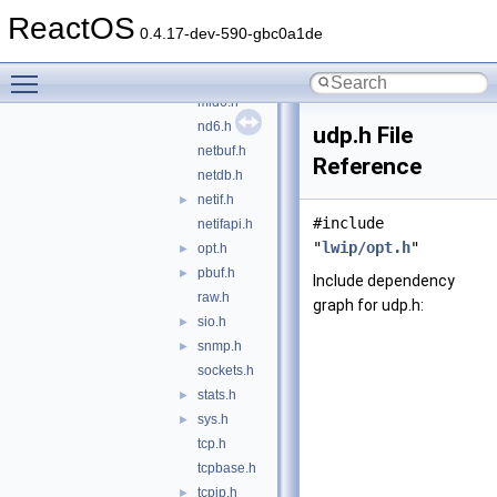
ip6_zone.h
ReactOS
ip_addr.h
►
0.4.17-dev-590-gbc0a1de
mem.h
►
Toggle main menu visibility
memp.h
►
mld6.h
nd6.h
udp.h File
netbuf.h
Reference
netdb.h
netif.h
►
#include
netifapi.h
"
lwip/opt.h
"
opt.h
►
pbuf.h
►
Include dependency
raw.h
graph for udp.h:
sio.h
►
snmp.h
►
sockets.h
stats.h
►
sys.h
►
tcp.h
tcpbase.h
tcpip.h
►