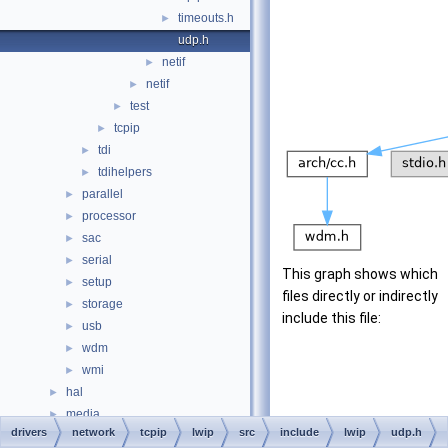
timeouts.h
►
udp.h
netif
►
netif
►
test
►
tcpip
►
tdi
►
tdihelpers
►
parallel
►
processor
►
sac
►
serial
►
This graph shows which
setup
►
files directly or indirectly
storage
►
include this file:
usb
►
wdm
►
wmi
►
hal
►
media
►
drivers
network
tcpip
lwip
src
include
lwip
udp.h
modules
►