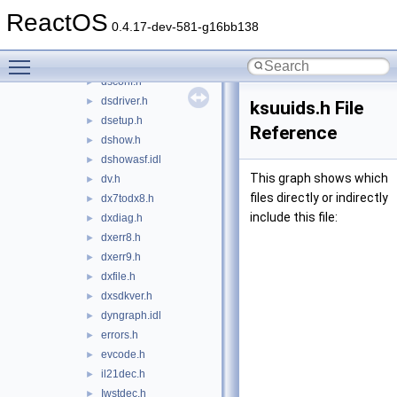
dmusicc.h
►
ReactOS
dmusicf.h
►
0.4.17-dev-581-g16bb138
dmusici.h
►
Toggle main menu visibility
dmusics.h
►
dsconf.h
►
dsdriver.h
►
ksuuids.h File
dsetup.h
►
Reference
dshow.h
►
dshowasf.idl
►
This graph shows which
dv.h
►
files directly or indirectly
dx7todx8.h
►
include this file:
dxdiag.h
►
dxerr8.h
►
dxerr9.h
►
dxfile.h
►
dxsdkver.h
►
dyngraph.idl
►
errors.h
►
evcode.h
►
il21dec.h
►
Iwstdec.h
►