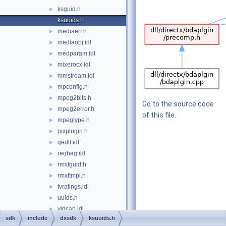
ksguid.h
►
ksuuids.h
mediaerr.h
►
mediaobj.idl
►
medparam.idl
►
mixerocx.idl
►
mmstream.idl
►
mpconfig.h
►
mpeg2bits.h
►
Go to the source code
mpeg2error.h
►
of this file.
mpegtype.h
►
pixplugin.h
►
qedit.idl
►
regbag.idl
►
rmxfguid.h
►
rmxftmpl.h
►
tvratings.idl
►
uuids.h
►
vidcap.idl
►
sdk
include
dxsdk
ksuuids.h
videoacc.idl
►