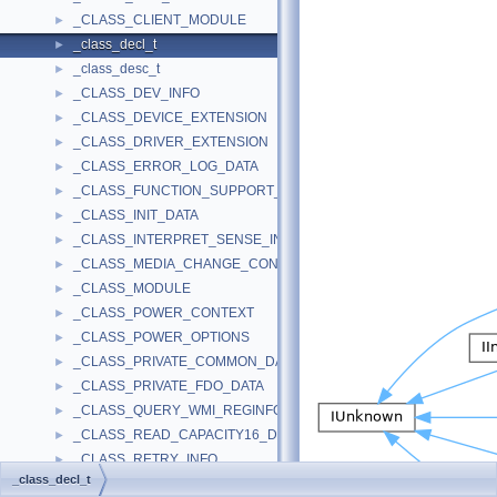
_CLASS_CLIENT_MODULE
►
_class_decl_t
►
_class_desc_t
►
_CLASS_DEV_INFO
►
_CLASS_DEVICE_EXTENSION
►
_CLASS_DRIVER_EXTENSION
►
_CLASS_ERROR_LOG_DATA
►
_CLASS_FUNCTION_SUPPORT_INFO
►
_CLASS_INIT_DATA
►
_CLASS_INTERPRET_SENSE_INFO2
►
_CLASS_MEDIA_CHANGE_CONTEXT
►
_CLASS_MODULE
►
_CLASS_POWER_CONTEXT
►
_CLASS_POWER_OPTIONS
►
_CLASS_PRIVATE_COMMON_DATA
►
_CLASS_PRIVATE_FDO_DATA
►
_CLASS_QUERY_WMI_REGINFO_EX_LIST
►
_CLASS_READ_CAPACITY16_DATA
►
_CLASS_RETRY_INFO
►
_class_decl_t
_CLASS_VPD_B0_DATA
►