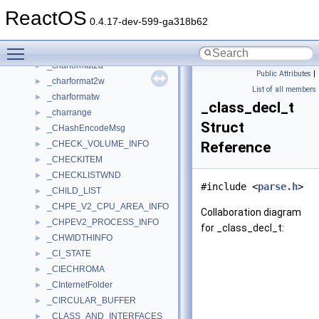
_CHARDEVQ_INFO_1
►
ReactOS
_CHARDEVQ_INFO_1002
►
0.4.17-dev-599-ga318b62
_CHARDEVQ_INFO_1003
►
Toggle main menu visibility
_charformat
►
_charformat2a
►
Public Attributes
|
_charformat2w
►
List of all members
_charformatw
►
_class_decl_t
_charrange
►
Struct
_CHashEncodeMsg
►
_CHECK_VOLUME_INFO
Reference
►
_CHECKITEM
►
_CHECKLISTWND
►
#include <
parse.h
>
_CHILD_LIST
►
_CHPE_V2_CPU_AREA_INFO
►
Collaboration diagram
_CHPEV2_PROCESS_INFO
►
for _class_decl_t:
_CHWIDTHINFO
►
_CI_STATE
►
_CIECHROMA
►
_CInternetFolder
►
_CIRCULAR_BUFFER
►
_CLASS_AND_INTERFACES
►