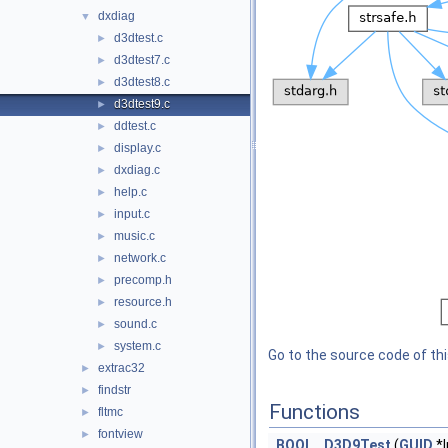
dxdiag
▼
d3dtest.c
►
d3dtest7.c
►
d3dtest8.c
►
d3dtest9.c
►
ddtest.c
►
display.c
►
dxdiag.c
►
help.c
►
input.c
►
music.c
►
network.c
►
precomp.h
►
resource.h
►
sound.c
►
system.c
►
Go to the source code of this
extrac32
►
findstr
►
Functions
fltmc
►
fontview
►
BOOL
D3D9Test
(
GUID
*l