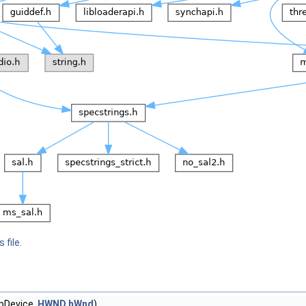
 file.
pDevice,
HWND
hWnd
)