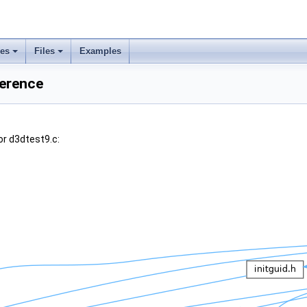
ses
Files
Examples
ference
or d3dtest9.c: