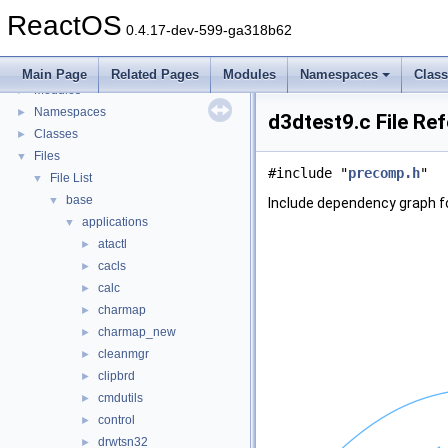
BSD License
ReactOS
General Information
►
0.4.17-dev-599-ga318b62
Todo List
Deprecated List
Main Page
Related Pages
Modules
Namespaces
Clas
Modules
►
Namespaces
►
d3dtest9.c File Re
Classes
►
Files
▼
#include "
precomp.h
"
File List
▼
base
▼
Include dependency graph f
applications
▼
atactl
►
cacls
►
calc
►
charmap
►
charmap_new
►
cleanmgr
►
clipbrd
►
cmdutils
►
control
►
drwtsn32
►