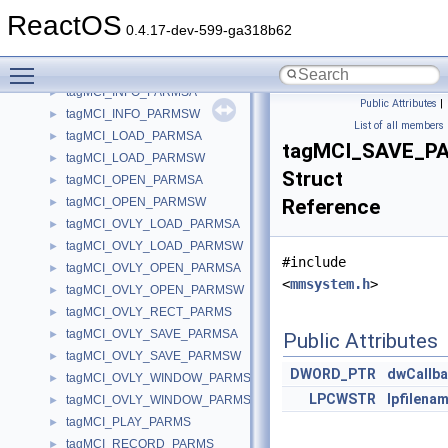
tagMCI_ANIM_WINDOW_PARMSW
►
ReactOS
tagMCI_BREAK_PARMS
►
0.4.17-dev-599-ga318b62
tagMCI_GENERIC_PARMS
►
Toggle main menu visibility
tagMCI_GETDEVCAPS_PARMS
►
tagMCI_INFO_PARMSA
►
Public Attributes
|
tagMCI_INFO_PARMSW
►
List of all members
tagMCI_LOAD_PARMSA
►
tagMCI_SAVE_
tagMCI_LOAD_PARMSW
►
Struct
tagMCI_OPEN_PARMSA
►
tagMCI_OPEN_PARMSW
Reference
►
tagMCI_OVLY_LOAD_PARMSA
►
tagMCI_OVLY_LOAD_PARMSW
►
#include
tagMCI_OVLY_OPEN_PARMSA
►
<
mmsystem.h
>
tagMCI_OVLY_OPEN_PARMSW
►
tagMCI_OVLY_RECT_PARMS
►
tagMCI_OVLY_SAVE_PARMSA
►
Public Attributes
tagMCI_OVLY_SAVE_PARMSW
►
DWORD_PTR
dwCallb
tagMCI_OVLY_WINDOW_PARMSA
►
LPCWSTR
lpfilena
tagMCI_OVLY_WINDOW_PARMSW
►
tagMCI_PLAY_PARMS
►
tagMCI_RECORD_PARMS
►