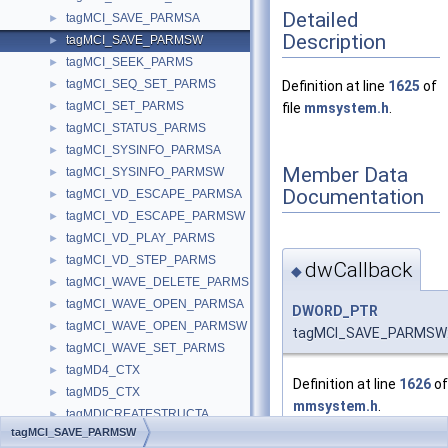
Detailed
tagMCI_SAVE_PARMSA
►
Description
tagMCI_SAVE_PARMSW
►
tagMCI_SEEK_PARMS
►
tagMCI_SEQ_SET_PARMS
►
Definition at line
1625
of
tagMCI_SET_PARMS
►
file
mmsystem.h
.
tagMCI_STATUS_PARMS
►
tagMCI_SYSINFO_PARMSA
►
Member Data
tagMCI_SYSINFO_PARMSW
►
Documentation
tagMCI_VD_ESCAPE_PARMSA
►
tagMCI_VD_ESCAPE_PARMSW
►
tagMCI_VD_PLAY_PARMS
►
tagMCI_VD_STEP_PARMS
►
dwCallback
◆
tagMCI_WAVE_DELETE_PARMS
►
tagMCI_WAVE_OPEN_PARMSA
►
DWORD_PTR
tagMCI_WAVE_OPEN_PARMSW
►
tagMCI_SAVE_PARMSW::
tagMCI_WAVE_SET_PARMS
►
tagMD4_CTX
►
Definition at line
1626
of 
tagMD5_CTX
►
mmsystem.h
.
tagMDICREATESTRUCTA
►
tagMCI_SAVE_PARMSW
tagMDICREATESTRUCTW
►
Referenced by
WAVE_mc