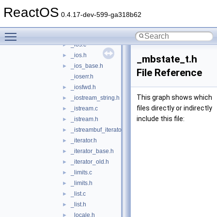
_hashtable.h
►
ReactOS
_heap.c
►
0.4.17-dev-599-ga318b62
_heap.h
►
Toggle main menu visibility
_iomanip.h
►
_ios.c
►
_ios.h
►
_mbstate_t.h
_ios_base.h
►
File Reference
_ioserr.h
_iosfwd.h
►
This graph shows which
_iostream_string.h
►
files directly or indirectly
_istream.c
►
include this file:
_istream.h
►
_istreambuf_iterator.h
►
_iterator.h
►
_iterator_base.h
►
_iterator_old.h
►
_limits.c
►
_limits.h
►
_list.c
►
_list.h
►
_locale.h
►