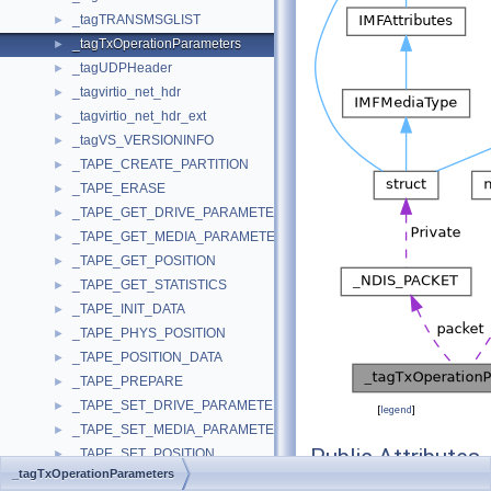
_tagTRANSMSGLIST
►
_tagTxOperationParameters
►
_tagUDPHeader
►
_tagvirtio_net_hdr
►
_tagvirtio_net_hdr_ext
►
_tagVS_VERSIONINFO
►
_TAPE_CREATE_PARTITION
►
_TAPE_ERASE
►
_TAPE_GET_DRIVE_PARAMETERS
►
_TAPE_GET_MEDIA_PARAMETERS
►
_TAPE_GET_POSITION
►
_TAPE_GET_STATISTICS
►
_TAPE_INIT_DATA
►
_TAPE_PHYS_POSITION
►
_TAPE_POSITION_DATA
►
_TAPE_PREPARE
►
_TAPE_SET_DRIVE_PARAMETERS
►
[
legend
]
_TAPE_SET_MEDIA_PARAMETERS
►
Public Attributes
_TAPE_SET_POSITION
►
_tagTxOperationParameters
_TAPE_STATISTICS
►