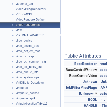
videohdr_tag
►
VideoMixingRenderer9
VIDEOMODE
►
VideoRendererDefault
VideoRendererImpl
►
view
►
VIP_DMA_ADAPTER
►
virtio_device
►
virtio_device_ops
►
virtio_net_ctrl_mac
►
Public Attributes
virtio_pci_cap
►
virtio_pci_common_cfg
►
BaseRenderer
rend
virtio_pci_notify_cap
►
BaseControlWindow
bas
virtio_queue_info
►
BaseControlVideo
base
virtio_system_ops
►
IUnknown
IUnk
VirtIOBufferDescriptor
►
IAMFilterMiscFlags
IAMF
virtqueue
►
virtqueue_packed
►
IUnknown
*
oute
virtqueue_split
►
BOOL
init
VirtualAllocationTable15
►
HANDLE
hTh