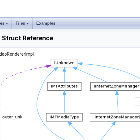
ses
Files
Examples
 Struct Reference
ideoRendererImpl: