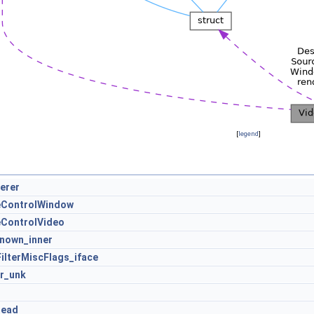
[
legend
]
erer
eControlWindow
ControlVideo
nown_inner
ilterMiscFlags_iface
r_unk
read