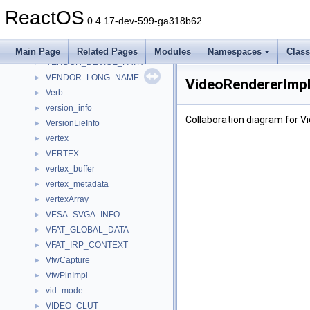
vec4
►
ReactOS
Vector
►
0.4.17-dev-599-ga318b62
vector
►
VectorTest
►
Main Page
Related Pages
Modules
Namespaces
Clas
VENDOR_DEVICE_PATH
►
VENDOR_LONG_NAME
►
VideoRendererImpl
Verb
►
version_info
►
Collaboration diagram for V
VersionLieInfo
►
vertex
►
VERTEX
►
vertex_buffer
►
vertex_metadata
►
vertexArray
►
VESA_SVGA_INFO
►
VFAT_GLOBAL_DATA
►
VFAT_IRP_CONTEXT
►
VfwCapture
►
VfwPinImpl
►
vid_mode
►
VIDEO_CLUT
►