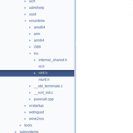
ucrt
►
udmihelp
►
uuid
►
vcruntime
▼
amd64
►
arm
►
arm64
►
i386
►
inc
▼
internal_shared.h
►
nt.h
ntrtl.h
►
nturtl.h
__std_terminate.c
►
__vcrt_init.c
►
purecall.cpp
►
vcstartup
►
wdmguid
►
wine2ros
►
tools
►
subsystems
►