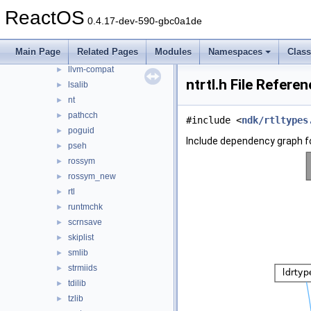
gcc-compat
►
ReactOS
0.4.17-dev-590-gbc0a1de
gcc_ssp
►
inflib
►
Main Page
Related Pages
Modules
Namespaces
Clas
ioevent
►
llvm-compat
►
ntrtl.h File Refere
lsalib
►
nt
►
pathcch
►
#include <
ndk/rtltypes
poguid
►
Include dependency graph for
pseh
►
rossym
►
rossym_new
►
rtl
►
runtmchk
►
scrnsave
►
skiplist
►
smlib
►
strmiids
►
tdilib
►
tzlib
►