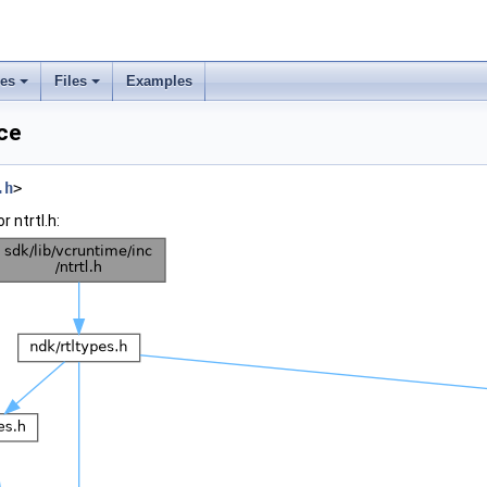
ses
Files
Examples
nce
.h
>
 ntrtl.h: