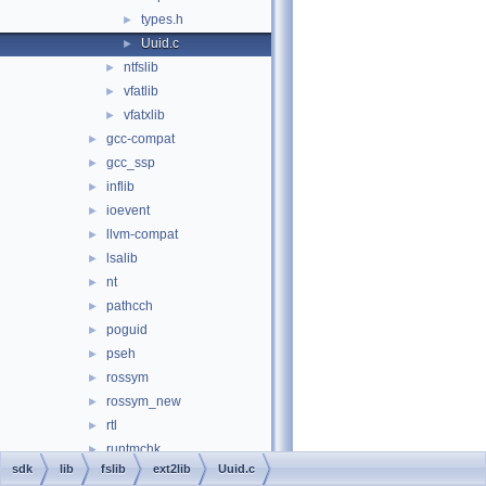
types.h
►
Uuid.c
►
ntfslib
►
vfatlib
►
vfatxlib
►
gcc-compat
►
gcc_ssp
►
inflib
►
ioevent
►
llvm-compat
►
lsalib
►
nt
►
pathcch
►
poguid
►
pseh
►
rossym
►
rossym_new
►
rtl
►
runtmchk
►
sdk
lib
fslib
ext2lib
Uuid.c
scrnsave
►