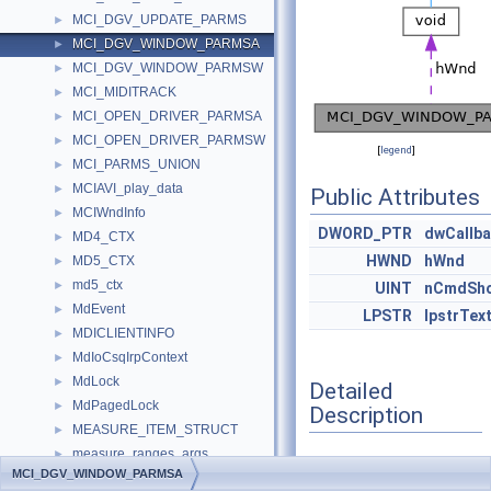
MCI_DGV_UPDATE_PARMS
►
MCI_DGV_WINDOW_PARMSA
►
MCI_DGV_WINDOW_PARMSW
►
MCI_MIDITRACK
►
MCI_OPEN_DRIVER_PARMSA
►
MCI_OPEN_DRIVER_PARMSW
►
[
legend
]
MCI_PARMS_UNION
►
MCIAVI_play_data
►
Public Attributes
MCIWndInfo
►
DWORD_PTR
dwCallb
MD4_CTX
►
HWND
hWnd
MD5_CTX
►
md5_ctx
►
UINT
nCmdSh
MdEvent
►
LPSTR
lpstrTex
MDICLIENTINFO
►
MdIoCsqIrpContext
►
MdLock
►
Detailed
MdPagedLock
►
Description
MEASURE_ITEM_STRUCT
►
measure_ranges_args
►
Definition at line
848
of
MCI_DGV_WINDOW_PARMSA
measure_string_args
►
file
digitalv.h
.