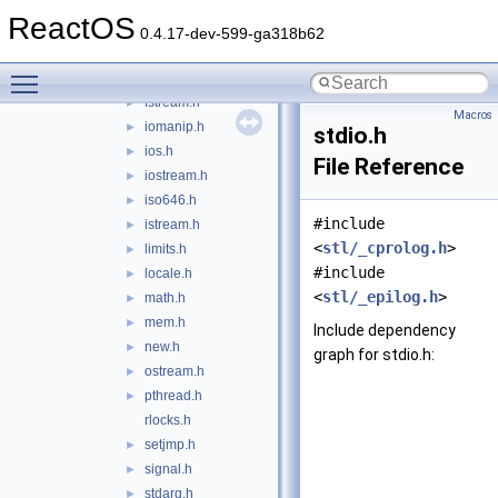
ctype.h
►
ReactOS
errno.h
►
0.4.17-dev-599-ga318b62
exception.h
►
Toggle main menu visibility
float.h
►
fstream.h
►
Macros
iomanip.h
►
stdio.h
ios.h
►
File Reference
iostream.h
►
iso646.h
►
#include
istream.h
►
<
stl/_cprolog.h
>
limits.h
►
#include
locale.h
►
<
stl/_epilog.h
>
math.h
►
mem.h
►
Include dependency
new.h
►
graph for stdio.h:
ostream.h
►
pthread.h
►
rlocks.h
setjmp.h
►
signal.h
►
stdarg.h
►