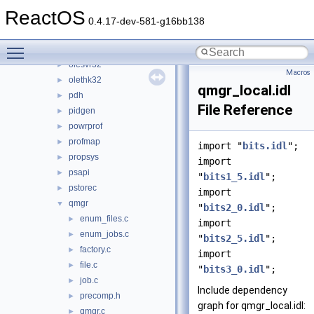
oleaut32
►
ReactOS
olecli32
►
0.4.17-dev-581-g16bb138
oledlg
►
Toggle main menu visibility
olepro32
►
olesvr32
►
Macros
olethk32
►
qmgr_local.idl
pdh
►
File Reference
pidgen
►
powrprof
►
profmap
►
import "
bits.idl
";
propsys
►
import
psapi
►
"
bits1_5.idl
";
pstorec
►
import
qmgr
▼
"
bits2_0.idl
";
enum_files.c
►
import
enum_jobs.c
►
"
bits2_5.idl
";
factory.c
►
import
file.c
►
"
bits3_0.idl
";
job.c
►
Include dependency
precomp.h
►
graph for qmgr_local.idl:
qmgr.c
►