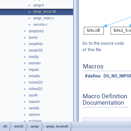
qmgr.h
►
qmgr_local.idl
►
qmgr_main.c
►
service.c
►
qmgrprxy
►
query
►
Go to the source code
rasadhlp
►
of this file.
rasapi32
►
rasdlg
►
rasman
►
Macros
regapi
►
#
define
DO_NO_IMPO
resutils
►
riched20
►
riched32
►
Macro Definition
rpcrt4
►
Documentation
rsaenh
►
samlib
►
samsrv
►
sccbase
►
◆
dll
win32
qmgr
qmgr_local.idl
DO_NO_IMPORT
schannel
►