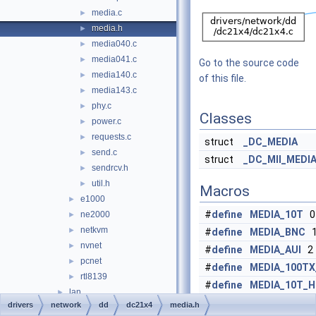
media.c
►
media.h
►
media040.c
►
media041.c
►
Go to the source code
media140.c
►
of this file.
media143.c
►
phy.c
►
Classes
power.c
►
requests.c
►
struct
_DC_MEDIA
send.c
►
struct
_DC_MII_MEDI
sendrcv.h
►
util.h
►
Macros
e1000
►
#
define
MEDIA_10T
0
ne2000
►
netkvm
►
#
define
MEDIA_BNC
nvnet
►
#
define
MEDIA_AUI
2
pcnet
►
#
define
MEDIA_100T
rtl8139
►
#
define
MEDIA_10T_
lan
►
21041 only */
drivers
network
dd
dc21x4
media.h
ndis
►