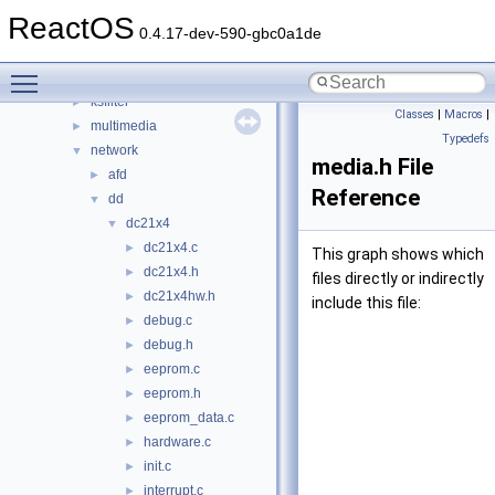
filesystems
►
ReactOS
filters
►
0.4.17-dev-590-gbc0a1de
hid
►
Toggle main menu visibility
input
►
ksfilter
►
Classes
|
Macros
|
multimedia
►
Typedefs
network
▼
media.h File
afd
►
Reference
dd
▼
dc21x4
▼
dc21x4.c
►
This graph shows which
dc21x4.h
►
files directly or indirectly
dc21x4hw.h
►
include this file:
debug.c
►
debug.h
►
eeprom.c
►
eeprom.h
►
eeprom_data.c
►
hardware.c
►
init.c
►
interrupt.c
►