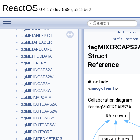
tagMENUITEMINFOW
►
ReactOS
tagMENULIST
►
0.4.17-dev-599-ga318b62
tagMENUSTATE
►
Toggle main menu visibility
tagMESSAGE_CONTEXT
►
tagMETAFILEDC
►
Public Attributes
|
tagMETAFILEPICT
►
List of all members
tagMETAHEADER
►
tagMIXERCAPS2
tagMETARECORD
►
Struct
tagMETHODDATA
►
tagMF_ENTRY
Reference
►
tagMIDIINCAPS2A
►
tagMIDIINCAPS2W
►
#include
tagMIDIINCAPSA
►
<
mmsystem.h
>
tagMIDIINCAPSW
►
tagMIDIMAPDATA
►
Collaboration diagram
tagMIDIOUTCAPS2A
►
for tagMIXERCAPS2A:
tagMIDIOUTCAPS2W
►
tagMIDIOUTCAPSA
►
tagMIDIOUTCAPSW
►
tagMIDIOUTPORT
►
tagMINIMIZEDMETRICS
►