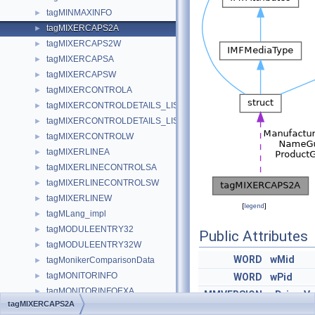
tagMINMAXINFO
►
tagMIXERCAPS2A
►
tagMIXERCAPS2W
►
tagMIXERCAPSA
►
tagMIXERCAPSW
►
tagMIXERCONTROLA
►
tagMIXERCONTROLDETAILS_LISTTEXTA
►
tagMIXERCONTROLDETAILS_LISTTEXTW
►
tagMIXERCONTROLW
►
tagMIXERLINEA
►
tagMIXERLINECONTROLSA
►
tagMIXERLINECONTROLSW
►
tagMIXERLINEW
►
[
legend
]
tagMLang_impl
►
tagMODULEENTRY32
►
Public Attributes
tagMODULEENTRY32W
►
WORD
wMid
tagMonikerComparisonData
►
tagMONITORINFO
►
WORD
wPid
tagMONITORINFOEXA
►
MMVERSION
vDriverV
tagMIXERCAPS2A
tagMONITORINFOEXW
►
CHAR
szPname