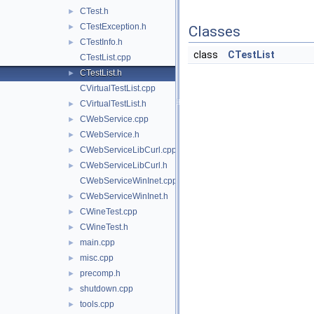
CTest.h
►
CTestException.h
►
Classes
CTestInfo.h
►
class
CTestList
CTestList.cpp
CTestList.h
►
CVirtualTestList.cpp
CVirtualTestList.h
►
CWebService.cpp
►
CWebService.h
►
CWebServiceLibCurl.cpp
►
CWebServiceLibCurl.h
►
CWebServiceWinInet.cpp
CWebServiceWinInet.h
►
CWineTest.cpp
►
CWineTest.h
►
main.cpp
►
misc.cpp
►
precomp.h
►
shutdown.cpp
►
tools.cpp
►