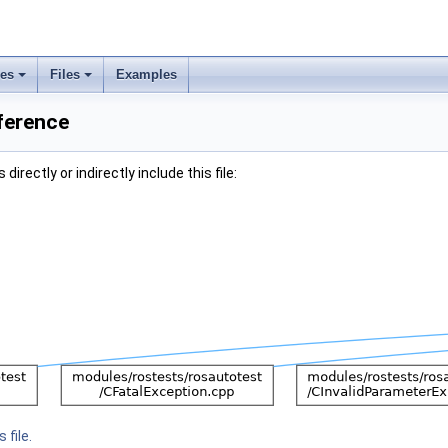
ses
Files
Examples
eference
irectly or indirectly include this file:
 file.