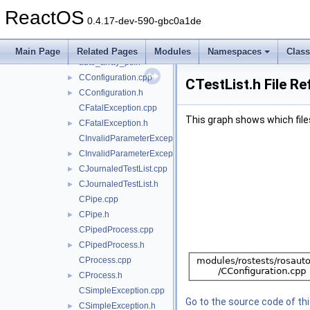
kmtests
►
ReactOS
regtests
►
0.4.17-dev-590-gbc0a1de
rosautotest
▼
curl
►
Main Page
Related Pages
Modules
Namespaces
Clas
auto_array_ptr.h
►
CConfiguration.cpp
►
CTestList.h File R
CConfiguration.h
►
CFatalException.cpp
This graph shows which files d
CFatalException.h
►
CInvalidParameterException.cpp
CInvalidParameterException.h
►
CJournaledTestList.cpp
►
CJournaledTestList.h
►
CPipe.cpp
CPipe.h
►
CPipedProcess.cpp
CPipedProcess.h
►
CProcess.cpp
CProcess.h
►
CSimpleException.cpp
Go to the source code of this
CSimpleException.h
►