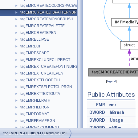
tagEMRCREATECOLORSPACEW
►
tagEMRCREATEDIBPATTERNBRUSHPT
►
tagEMRCREATEMONOBRUSH
►
tagEMRCREATEPALETTE
►
tagEMRCREATEPEN
►
tagEMRELLIPSE
►
tagEMREOF
►
tagEMRESCAPE
►
tagEMREXCLUDECLIPRECT
►
tagEMREXTCREATEFONTINDIRECTW
►
tagEMREXTCREATEPEN
►
tagEMREXTFLOODFILL
►
[
legend
]
tagEMREXTSELECTCLIPRGN
►
Public Attributes
tagEMREXTTEXTOUTA
►
tagEMRFILLPATH
►
EMR
emr
tagEMRFILLRGN
►
DWORD
ihBrush
tagEMRFORMAT
►
DWORD
iUsage
tagEMRFRAMERGN
►
tagEMRGDICOMMENT
DWORD
offBmi
►
tagEMRCREATEDIBPATTERNBRUSHPT
tagEMRGRADIENTFILL
►
DWORD
cbBmi