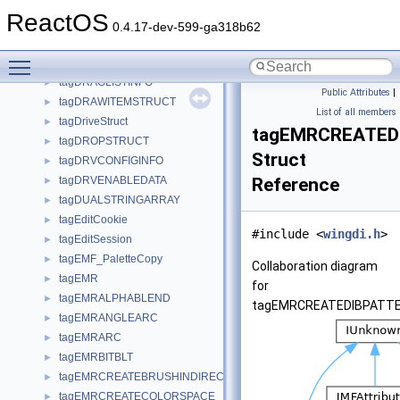
tagDPSP_SENDTOGROUPDATA
►
ReactOS
tagDPSP_SENDTOGROUPEXDATA
►
0.4.17-dev-599-ga318b62
tagDPSP_SHUTDOWNDATA
►
Toggle main menu visibility
tagDPSP_SPCALLBACKS
►
tagDRAGLISTINFO
►
Public Attributes
|
tagDRAWITEMSTRUCT
►
List of all members
tagDriveStruct
►
tagEMRCREATED
tagDROPSTRUCT
►
Struct
tagDRVCONFIGINFO
►
tagDRVENABLEDATA
Reference
►
tagDUALSTRINGARRAY
►
tagEditCookie
►
#include <
wingdi.h
>
tagEditSession
►
tagEMF_PaletteCopy
►
Collaboration diagram
tagEMR
►
for
tagEMRALPHABLEND
►
tagEMRCREATEDIBPATT
tagEMRANGLEARC
►
tagEMRARC
►
tagEMRBITBLT
►
tagEMRCREATEBRUSHINDIRECT
►
tagEMRCREATECOLORSPACE
►