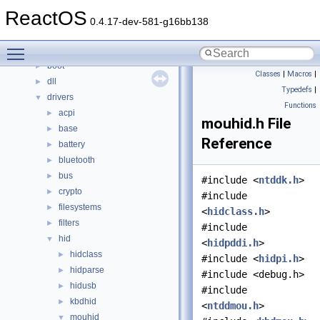
Classes
►
ReactOS
Files
▼
0.4.17-dev-581-g16bb138
File List
▼
Toggle main menu visibility
base
►
boot
►
Classes
|
Macros
|
dll
►
Typedefs
|
drivers
▼
Functions
acpi
►
mouhid.h File
base
►
Reference
battery
►
bluetooth
►
bus
►
#include <
ntddk.h
>
crypto
►
#include
filesystems
►
<
hidclass.h
>
filters
►
#include
hid
▼
<
hidpddi.h
>
hidclass
►
#include <
hidpi.h
>
hidparse
►
#include <debug.h>
hidusb
►
#include
kbdhid
►
<
ntddmou.h
>
mouhid
▼