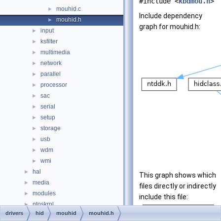
#include <
kbdmou.h
>
mouhid.c
►
Include dependency
mouhid.h
►
graph for mouhid.h:
input
►
ksfilter
►
multimedia
►
network
►
parallel
►
processor
►
sac
►
serial
►
setup
►
storage
►
usb
►
wdm
►
wmi
►
hal
►
This graph shows which
media
►
files directly or indirectly
modules
►
include this file:
ntoskrnl
►
drivers
hid
mouhid
mouhid.h
sdk
►