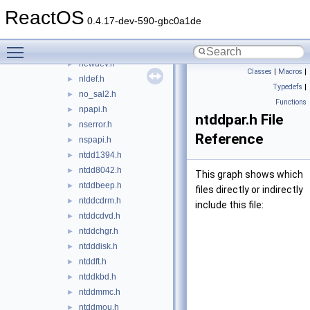
netioapi.h
►
ReactOS
netiodef.h
►
0.4.17-dev-590-gbc0a1de
netsh.h
►
Toggle main menu visibility
nettypes.h
►
newdev.h
►
Classes
|
Macros
|
nldef.h
►
Typedefs
|
no_sal2.h
►
Functions
npapi.h
►
ntddpar.h File
nserror.h
►
Reference
nspapi.h
►
ntdd1394.h
►
ntdd8042.h
►
This graph shows which
ntddbeep.h
►
files directly or indirectly
ntddcdrm.h
►
include this file:
ntddcdvd.h
►
ntddchgr.h
►
ntdddisk.h
►
ntddft.h
►
ntddkbd.h
►
ntddmmc.h
►
ntddmou.h
►