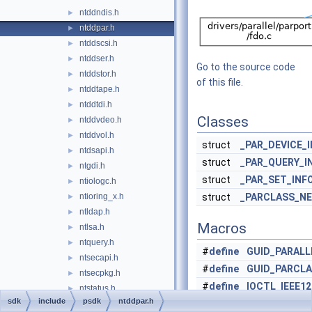
ntddndis.h
►
ntddpar.h
►
ntddscsi.h
►
ntddser.h
►
Go to the source code
ntddstor.h
►
of this file.
ntddtape.h
►
ntddtdi.h
►
Classes
ntddvdeo.h
►
ntddvol.h
►
struct
_PAR_DEVICE_
ntdsapi.h
►
struct
_PAR_QUERY_I
ntgdi.h
►
struct
_PAR_SET_INF
ntiologc.h
►
ntioring_x.h
struct
_PARCLASS_N
►
ntldap.h
►
Macros
ntlsa.h
►
ntquery.h
►
#
define
GUID_PARALL
ntsecapi.h
►
#
define
GUID_PARCLA
ntsecpkg.h
►
#
define
IOCTL_IEEE1
ntstatus.h
►
(
FILE_DEVIC
sdk
include
psdk
ntddpar.h
ntverp.h
►