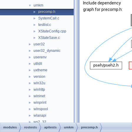
Include dependency
umkm
▼
graph for precomp.h:
precomp.h
►
SystemCall.c
►
testlist.c
►
XStateConfig.cpp
►
XStateSave.c
►
user32
►
user32_dynamic
►
userenv
►
utildll
►
uxtheme
►
version
►
win32u
►
winhttp
►
wininet
►
winprint
►
winspool
►
wlanapi
►
ws2_32
►
modules
rostests
apitests
umkm
precomp.h
wscript
►