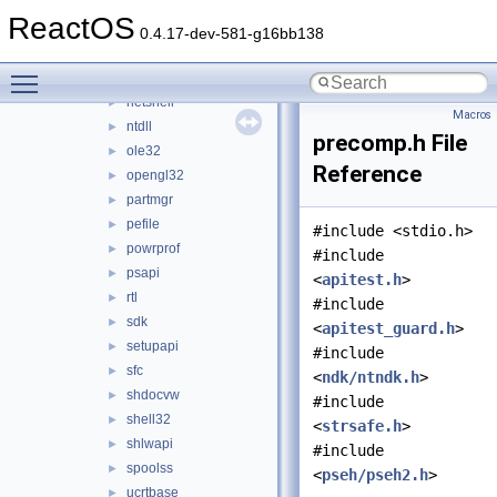
msgina
►
ReactOS
mspatcha
►
0.4.17-dev-581-g16bb138
msvcrt
►
Toggle main menu visibility
netapi32
►
netshell
►
Macros
ntdll
►
precomp.h File
ole32
►
Reference
opengl32
►
partmgr
►
pefile
►
#include <stdio.h>
powrprof
►
#include
psapi
►
<
apitest.h
>
rtl
►
#include
sdk
►
<
apitest_guard.h
>
setupapi
►
#include
sfc
►
<
ndk/ntndk.h
>
shdocvw
►
#include
shell32
►
<
strsafe.h
>
shlwapi
►
#include
spoolss
►
<
pseh/pseh2.h
>
ucrtbase
►